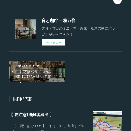
音と珈琲 一粒万倍
大分・竹田のミニトマト農家＝私達の家にパラ
ゴンがやってきた！
フォロー
2019.01.11 13:20
一粒万倍パラゴン物語
②【古処ﾌｧｲﾅﾙ･ﾗｲﾌﾞ前
日】
関連記事
【 要注意❗️遭難者続出 】
【 要注意です❗️ ❗️❗️ 】これまでに、当店まで辿