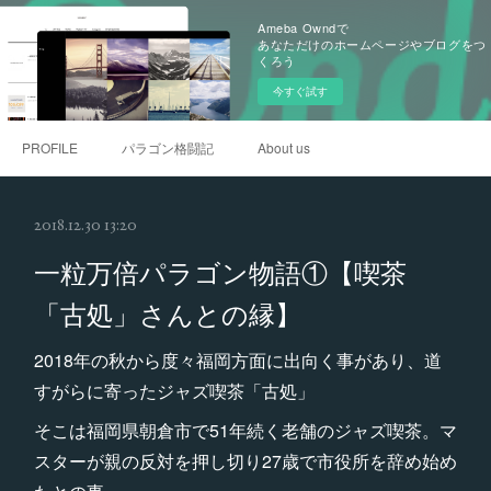
Ameba Owndで
あなただけのホームページやブログをつ
くろう
今すぐ試す
PROFILE
パラゴン格闘記
About us
2018.12.30 13:20
一粒万倍パラゴン物語①【喫茶
「古処」さんとの縁】
2018年の秋から度々福岡方面に出向く事があり、道
すがらに寄ったジャズ喫茶「古処」
そこは福岡県朝倉市で51年続く老舗のジャズ喫茶。マ
スターが親の反対を押し切り27歳で市役所を辞め始め