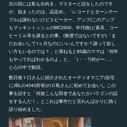
次の回には私も出向き、マスターと話をしたのです
が、始まったのは、品定め。「レコードとターンテー
ブルは譲れないけどスピーカー、アンプ(このアンプ
もマッキントッシュのMC2500、年代物)と家具、コー
ヒーミル等を譲るとの事。(無償ではないですが)「ま
だお会いして1ヶ月なのにいいんですか？譲って欲し
い方もいるのでは？」と尋ねると85歳のママは「何年
もやってればわかるのよ」と。「(・・?)何が〜…」
と心の中で動揺。
数日後Ｙ口さんに紹介されたオーディオマニア(自宅
にJBLの4343所有)のＯ島さんに初めてお会いし この
事を話すと「何故こんな田舎であなたがパラゴンの話
をするんだ！」とこれは事件だと言わんばかりに熱く
語り始めました。