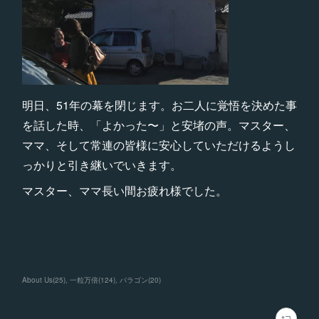
明日、51年の幕を閉じます。お二人に覚悟を決めた事
を話した時、「よかった〜」と安堵の声。マスター、
ママ、そして常連の皆様に安心していただけるようし
っかりと引き継いでいきます。
マスター、ママ長い間お疲れ様でした。
About Us
(
25
)
一粒万倍
(
124
)
パラゴン
(
20
)