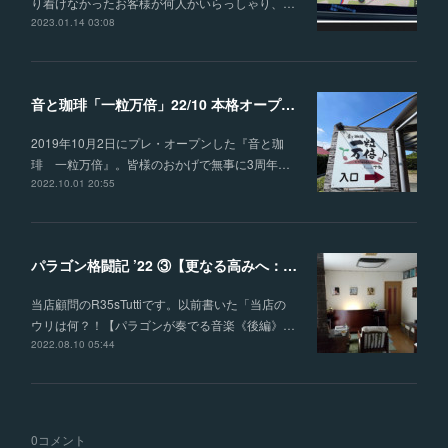
り着けなかったお客様が何人かいらっしゃり、…
2023.01.14 03:08
音と珈琲「一粒万倍」22/10 本格オープン！
2019年10月2日にプレ・オープンした『音と珈
琲 一粒万倍』。皆様のおかげで無事に3周年…
2022.10.01 20:55
パラゴン格闘記 ’22 ③【更なる高みへ：ｼｽﾃﾑ調整】
当店顧問のR35sTuttiです。以前書いた「当店の
ウリは何？！【パラゴンが奏でる音楽《後編》…
2022.08.10 05:44
0
コメント